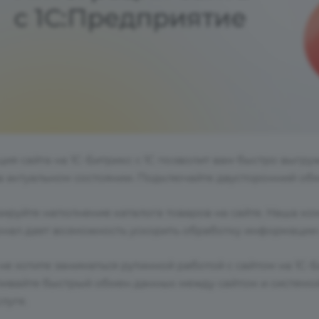
ия сайта на 1С-Битрикс с 1С позволит вам быстро выгруж
 в актуальном состоянии. Подключайте двусторонний об
ируйте наполнение каталога товаров на сайте. Наша к
нал дает возможность ускорить обработку информации и
не хотите заниматься рутинной работой с сайтом на 1С-Би
ливайте быстрый обмен данных между сайтом и системо
слуге.