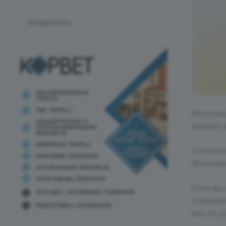
Реквизиты
Интеграц
каталог
Оптимиз
Функцио
Если вы 
Устанав
вас по у