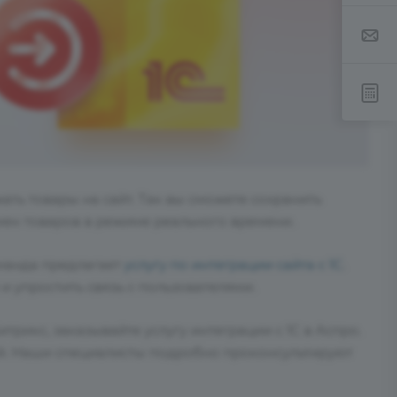
ать товары на сайт. Так вы сможете сохранить
мен товаров в режиме реального времени.
оманда предлагает
услугу по интеграции сайта с 1С
.
 упростить связь с пользователями.
трикс, заказывайте услугу интеграции с 1С в Аспро.
й. Наши специалисты подробно проконсультируют