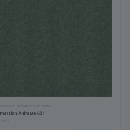
ллекция Immersion Animate
mersion Animate 621
т.
621