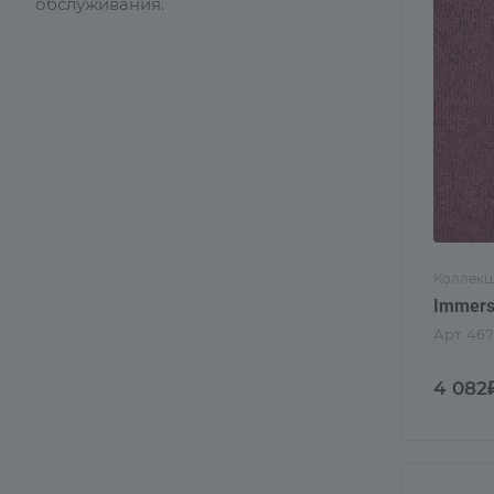
обслуживания.
Коллекц
Immers
Арт.
467
4 082