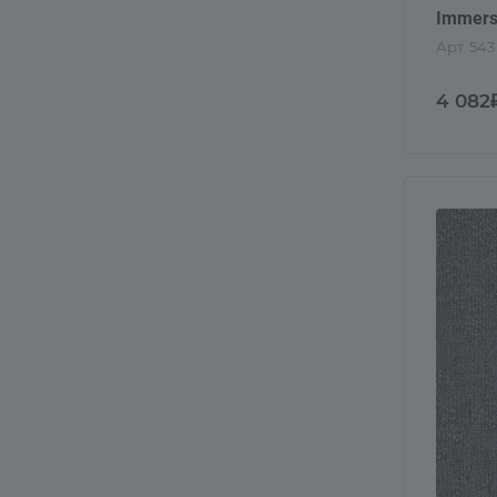
Immers
Арт.
543
4 082