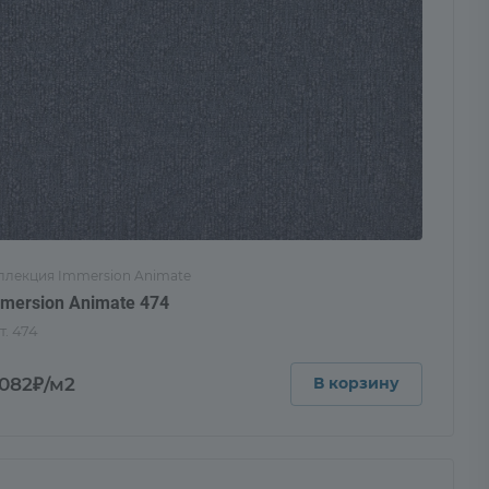
ллекция Immersion Animate
mersion Animate 474
т.
474
 082₽/м2
В корзину