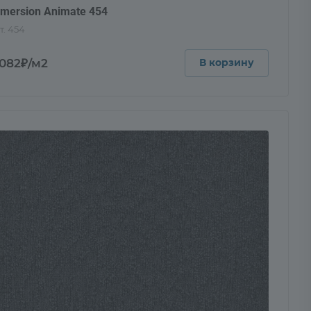
mersion Animate 454
т.
454
 082₽/м2
В корзину