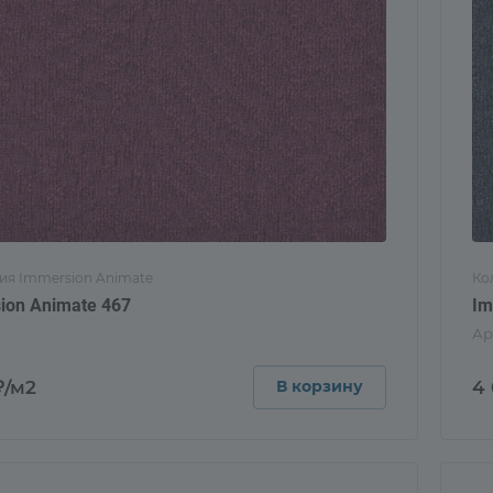
ия Immersion Animate
Ко
ion Animate 467
Im
Ар
₽/м2
4
В корзину