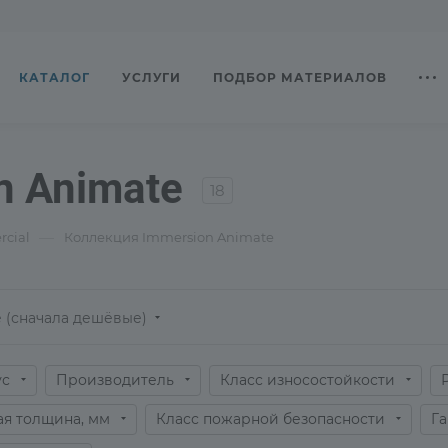
КАТАЛОГ
УСЛУГИ
ПОДБОР МАТЕРИАЛОВ
n Animate
18
—
cial
Коллекция Immersion Animate
 (сначала дешёвые)
ус
Производитель
Класс износостойкости
я толщина, мм
Класс пожарной безопасности
Га