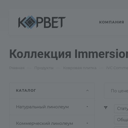
КОМПАНИЯ
Коллекция Immersio
—
—
—
Главная
Продукты
Ковровая плитка
IVC Commer
КАТАЛОГ
По цене
Натуральный линолеум
Стат
Обща
Коммерческий линолеум