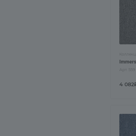
Коллекц
Immers
Арт.
559
4 082