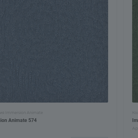
ия Immersion Animate
Ко
ion Animate 574
Im
Ар