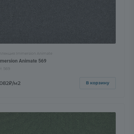
ллекция Immersion Animate
mersion Animate 569
т.
569
 082₽/м2
В корзину