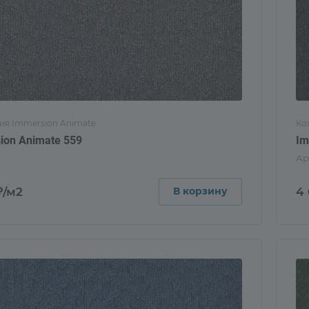
ия Immersion Animate
Ко
ion Animate 559
Im
Ар
₽/м2
4
В корзину