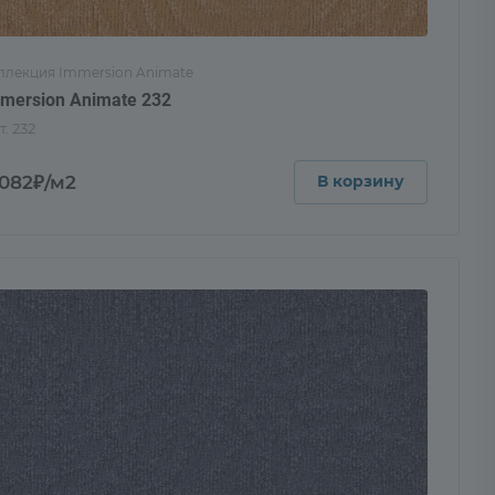
ллекция Immersion Animate
mersion Animate 232
т.
232
 082₽/м2
В корзину