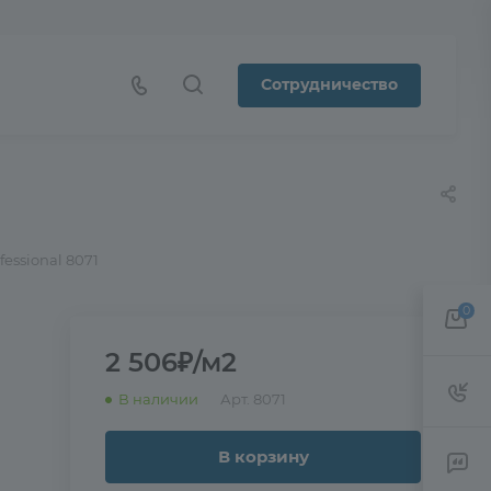
Сотрудничество
fessional 8071
0
2 506₽/м2
В наличии
Арт.
8071
В корзину