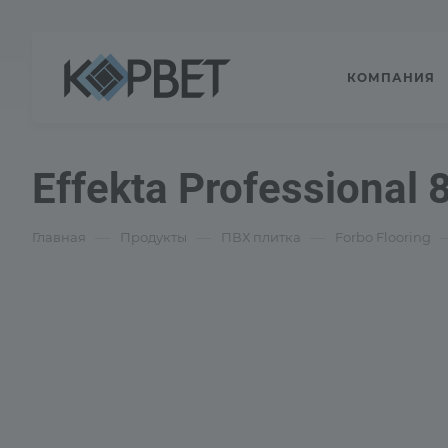
КОМПАНИЯ
Effekta Professional 
—
—
—
Главная
Продукты
ПВХ плитка
Forbo Flooring