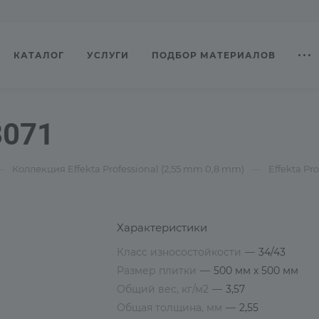
КАТАЛОГ
УСЛУГИ
ПОДБОР МАТЕРИАЛОВ
8071
—
—
Коллекция Effekta Professional (2,55 mm 0,8 mm)
Effekta Pro
Характеристики
Класс износостойкости
—
34/43
Размер плитки
—
500 мм х 500 мм
Общий вес, кг/м2
—
3,57
Общая толщина, мм
—
2,55