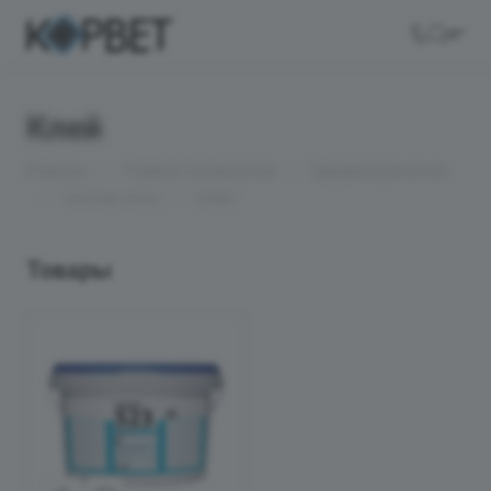
Клей
—
—
Главная
Подбор материалов
Здравоохранение
—
—
Чистые зоны
Клей
Товары