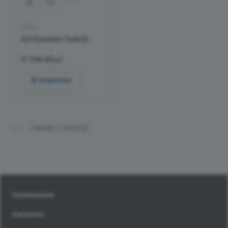
Клей
523 Eurostar Tack EC
11 796 ₽/шт
В корзину
Назад к списку
Компания
Каталог