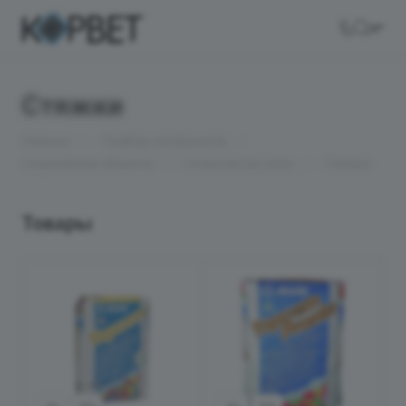
Стяжки
—
—
Главная
Подбор материалов
—
—
Спортивные объекты
Спортивные залы
Стяжки
Товары