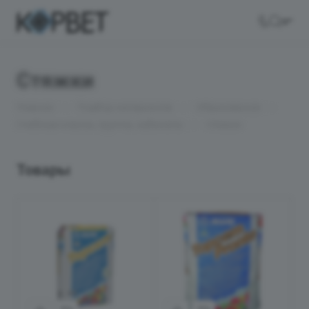
Стяжки
—
—
—
Главная
Подбор материалов
Образование
—
Учебные классы, группы, кабинеты
Стяжки
Товары