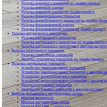
Укладка коврового покрытия по дизайн проекту
Укладка ковровой плитки
Укладка ковровой плитки по дизайн проекту
Укладка флокированного покрытия
Укладка флокированного покрытия по дизайн прое
Укладка флокированной плитки
Укладка флокированной плитки по дизайн проекту
Укладка натурального линолеума
Укладка натурального линолеума
Укладка натурального линолеума по дизайн проект
Укладка натурального линолеума с заводом на стен
Укладка спортивного покрытия
Укладка спортивных покрытий
Укладка спортивных покрытий по дизайн проекту
Укладка специальных покрытий
Устройство токопроводящих покрытий
Устройство токопроводящих покрытий с заводом на
Устройство антистатического покрытия
Устройство антистатического покрытия с заводом н
Укладка каучуковых покрытий
Укладка каучуковых покрытий с заводом на стену
Монтаж фальшпола и регулируемых полов
Монтаж фальшпола
Монтаж регулируемых полов
Монтаж КНАУФ — супер пол