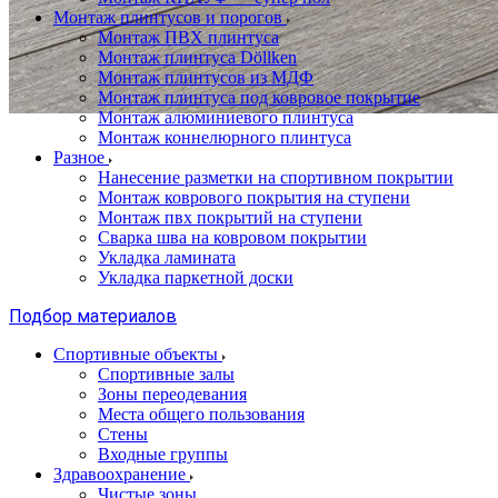
Монтаж плинтусов и порогов
Монтаж ПВХ плинтуса
Монтаж плинтуса Döllken
Монтаж плинтусов из МДФ
Монтаж плинтуса под ковровое покрытие
Монтаж алюминиевого плинтуса
Монтаж коннелюрного плинтуса
Разное
Нанесение разметки на спортивном покрытии
Монтаж коврового покрытия на ступени
Монтаж пвх покрытий на ступени
Сварка шва на ковровом покрытии
Укладка ламината
Укладка паркетной доски
Подбор материалов
Спортивные объекты
Спортивные залы
Зоны переодевания
Места общего пользования
Стены
Входные группы
Здравоохранение
Чистые зоны