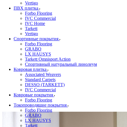
Vertigo
ПВХ плитка
Forbo Flooring
IVC Commercial
IVC Home
Tarkett
Vertigo
Спортивные покрытия
Forbo Flooring
GRABO
LX HAUSYS
Tarkett Omnisport Action
Спортивный натуральный линолеум
Ковровая плитка
Associated Weavers
Standard Carpets
DESSO (TARKETT)
IVC Commercial
Ковровые покрытия
Forbo Flooring
Токопроводящие покрытия
Forbo Flooring
GRABO
LX HAUSYS
Tarkett