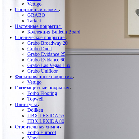
Vertigo
Спортивный паркет
GRABO
Tarkett
Настенные покрытия
Коллекция Bulletin Board
Сценическое покрытие
Grabo Broadway 20
Grabo Duett
Grabo Evidance 25
Grabo Evidance 60
Grabo Las Vegas Lux
Grabo Unifloor
Флокированные покрытия
Vertigo
Грязезащитные покрытия
Forbo Flooring
Topwell
Плинтусы
Döllken
ПВХ LEXIDA 55
ПВХ LEXIDA 80
Строительная химия
Forbo Eurocol
Mapei