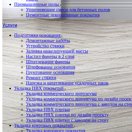
Промышленные полы
Упрочняющие смеси для бетонных полов
Цементные декоративные покрытия
Услуги
Подготовка основания
Демонтажные работы
Устройство стяжки
Заливка нивелирующей массы
Настил фанеры в 2 слоя
Шпатлевание фанеры
Шлифование основания
Грунтование основания
Ремонт стяжки
Нарезка и шпатлевание усадочных швов
Укладка ПВХ покрытий
Укладка коммерческого линолеума
Укладка коммерческого линолеума по дизайн проек
Укладка коммерческого линолеума с заводом на сте
Укладка ПВХ плитки
Укладка ПВХ плитки по дизайн проекту
Укладка ПВХ плитки с заводом на стену
Укладка ковровых покрытий
Укладка коврового покрытия