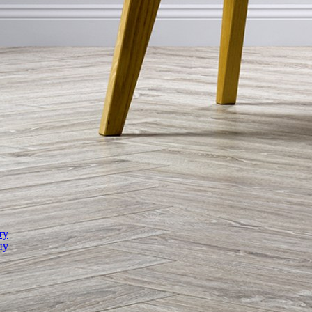
ту
ну