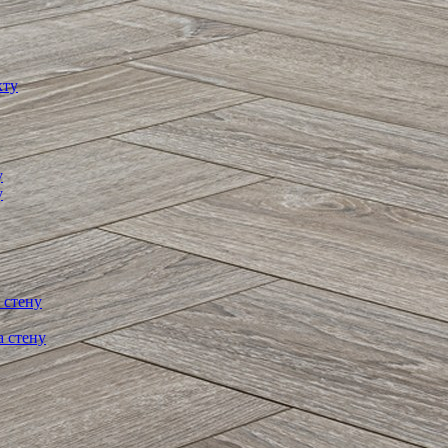
кту
у
у
 стену
а стену